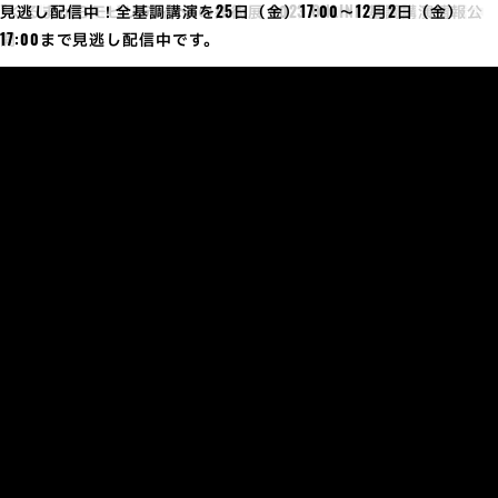
くるモビ リアルイベント開催しました！
【見逃し配信中】全動画を11月29日（金）17:00まで見逃し配信中
”くるまからモビリティへ”の技術展 2023 ONLINE 基調講演情報公
見逃し配信中！全基調講演を25日（金）17:00～12月2日（金）
カテゴリー:
未分類
です！
開！
17:00まで見逃し配信中です。
投稿日:
2025/12/11
カテゴリー:
オープンサイ
ト
、
クローズサイ
ト
、
ニュース
、
ニュース（MV
下）